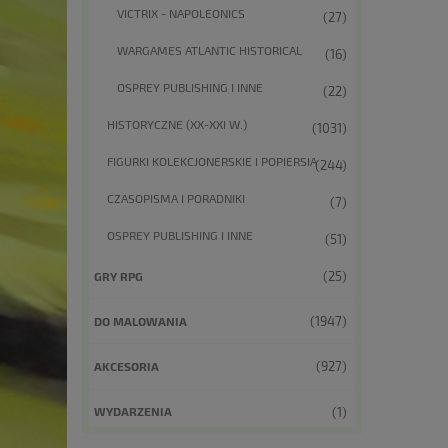
VICTRIX - NAPOLEONICS
(27)
WARGAMES ATLANTIC HISTORICAL
(16)
OSPREY PUBLISHING I INNE
(22)
HISTORYCZNE (XX-XXI W.)
(1031)
FIGURKI KOLEKCJONERSKIE I POPIERSIA
(244)
CZASOPISMA I PORADNIKI
(7)
OSPREY PUBLISHING I INNE
(51)
(25)
GRY RPG
(1947)
DO MALOWANIA
(927)
AKCESORIA
(1)
WYDARZENIA