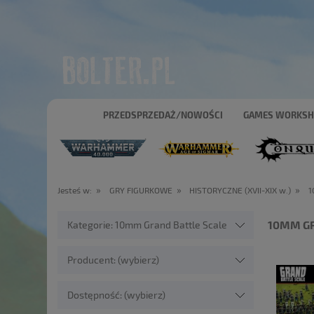
PRZEDSPRZEDAŻ/NOWOŚCI
GAMES WORKS
»
»
»
Jesteś w:
GRY FIGURKOWE
HISTORYCZNE (XVII-XIX w.)
1
10MM GR
Kategorie: 10mm Grand Battle Scale
Producent: (wybierz)
Dostępność: (wybierz)