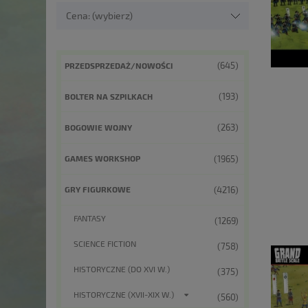
Cena: (wybierz)
(645)
PRZEDSPRZEDAŻ/NOWOŚCI
(193)
BOLTER NA SZPILKACH
(263)
BOGOWIE WOJNY
(1965)
GAMES WORKSHOP
(4216)
GRY FIGURKOWE
FANTASY
(1269)
SCIENCE FICTION
(758)
HISTORYCZNE (DO XVI W.)
(375)
HISTORYCZNE (XVII-XIX W.)
(560)