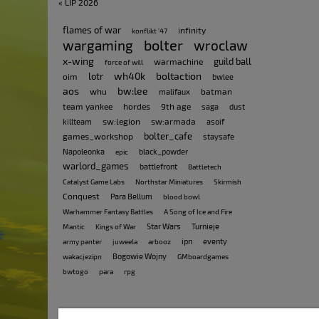
« LIP 2026
flames of war
infinity
konflikt '47
bolter
wargaming
wroclaw
x-wing
guild ball
warmachine
force of will
wh40k
boltaction
lotr
oim
bwlee
aos
bw:lee
whu
batman
malifaux
team yankee
hordes
9th age
saga
dust
sw:legion
sw:armada
killteam
asoif
bolter_cafe
games_workshop
staysafe
Napoleonka
black_powder
epic
warlord_games
battlefront
Battletech
Catalyst Game Labs
Northstar Miniatures
Skirmish
Conquest
Para Bellum
blood bowl
Warhammer Fantasy Battles
A Song of Ice and Fire
Star Wars
Turnieje
Mantic
Kings of War
ipn
eventy
army panter
juweela
arbooz
Bogowie Wojny
wakacjezipn
GMboardgames
bwtogo
para
rpg