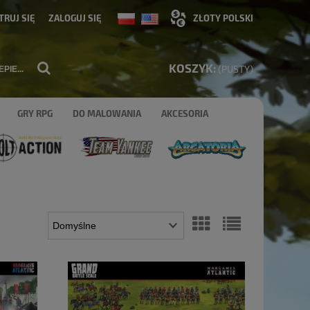
TRUJ SIĘ
ZALOGUJ SIĘ
KOSZYK:
(PUSTY)
GRY RPG
DO MALOWANIA
AKCESORIA