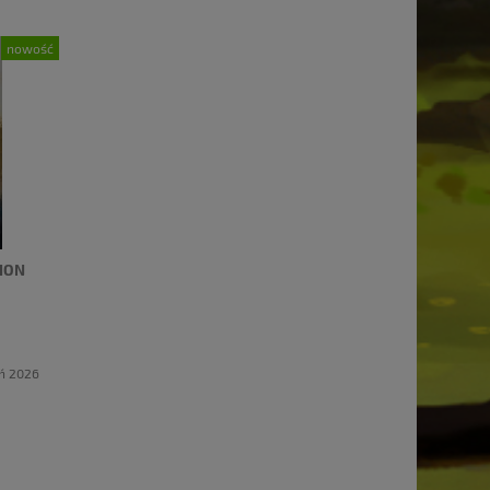
nowość
ION
eń 2026