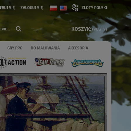
TRUJ SIĘ
ZALOGUJ SIĘ
KOSZYK:
(PUSTY)
GRY RPG
DO MALOWANIA
AKCESORIA