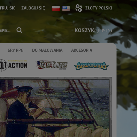
TRUJ SIĘ
ZALOGUJ SIĘ
KOSZYK:
(PUSTY)
GRY RPG
DO MALOWANIA
AKCESORIA