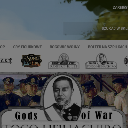
ZAREJES
HOP
GRY FIGURKOWE
BOGOWIE WOJNY
BOLTER NA SZPILKACH