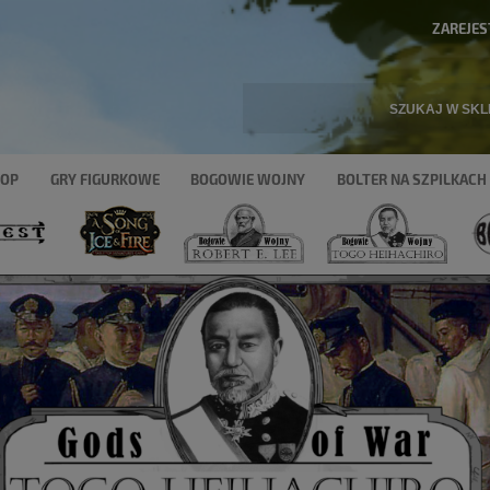
ZAREJES
HOP
GRY FIGURKOWE
BOGOWIE WOJNY
BOLTER NA SZPILKACH