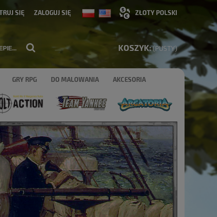
TRUJ SIĘ
ZALOGUJ SIĘ
KOSZYK:
(PUSTY)
GRY RPG
DO MALOWANIA
AKCESORIA