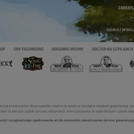
ZAREJES
HOP
GRY FIGURKOWE
BOGOWIE WOJNY
BOLTER NA SZPILKACH
ncję producenta. W przypadku wykrycia wady w sprzęcie objętym gwarancją, s
Jest to bardzo szybki proces reklamacji, który pozwala w najkrótszym czasie do
ra) i oryginalnego opakowania aż do momentu zakończenia okresu gwarancyjn