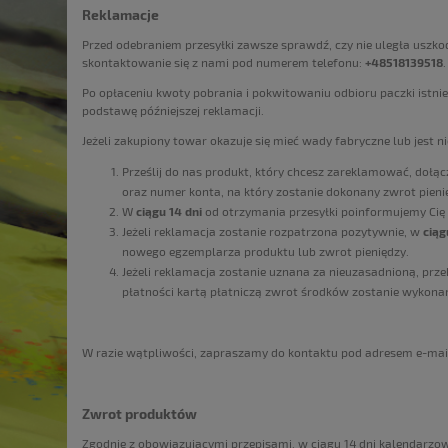
Reklamacje
Przed odebraniem przesyłki zawsze sprawdź, czy nie uległa uszko
skontaktowanie się z nami pod numerem telefonu:
+48518139518
.
Po opłaceniu kwoty pobrania i pokwitowaniu odbioru paczki istnie
podstawę późniejszej reklamacji.
Jeżeli zakupiony towar okazuje się mieć wady fabryczne lub jest
Prześlij do nas produkt, który chcesz zareklamować, dołą
oraz numer konta, na który zostanie dokonany zwrot pienięd
W
ciągu 14 dni
od otrzymania przesyłki poinformujemy Cię
Jeżeli reklamacja zostanie rozpatrzona pozytywnie, w
ciąg
nowego egzemplarza produktu lub zwrot pieniędzy.
Jeżeli reklamacja zostanie uznana za nieuzasadnioną, prze
płatności kartą płatniczą zwrot środków zostanie wykonan
W razie wątpliwości, zapraszamy do kontaktu pod adresem e-mai
Zwrot produktów
Zgodnie z obowiązującymi przepisami, w ciągu 14 dni kalendarz