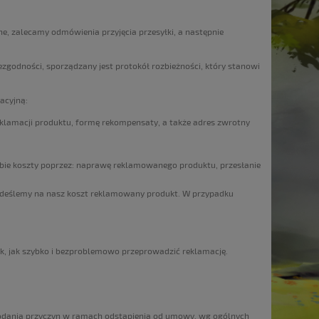
e, zalecamy odmówienia przyjęcia przesyłki, a następnie
ezgodności, sporządzany jest protokół rozbieżności, który stanowi
acyjną:
lamacji produktu, formę rekompensaty, a także adres zwrotny
ebie koszty poprzez: naprawę reklamowanego produktu, przesłanie
deślemy na nasz koszt reklamowany produkt. W przypadku
k, jak szybko i bezproblemowo przeprowadzić reklamację.
podania przyczyn w ramach odstąpienia od umowy, wg ogólnych