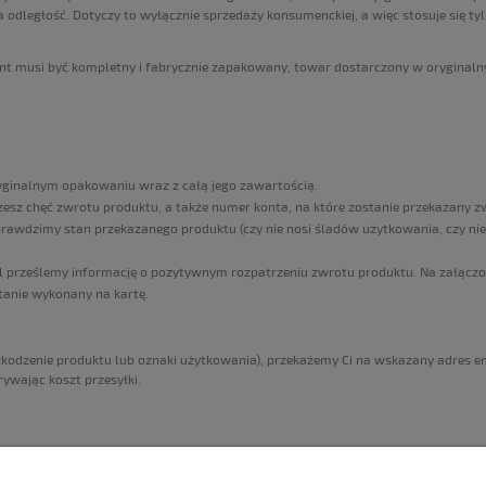
dległość. Dotyczy to wyłącznie sprzedaży konsumenckiej, a więc stosuje się tylk
nt musi być kompletny i fabrycznie zapakowany, towar dostarczony w orygina
ryginalnym opakowaniu wraz z całą jego zawartością.
esz chęć zwrotu produktu, a także numer konta, na które zostanie przekazany zw
rawdzimy stan przekazanego produktu (czy nie nosi śladów użytkowania, czy nie 
il prześlemy informację o pozytywnym rozpatrzeniu zwrotu produktu. Na załąc
tanie wykonany na kartę.
zkodzenie produktu lub oznaki użytkowania), przekażemy Ci na wskazany adres em
ywając koszt przesyłki.
MOJE KONTO