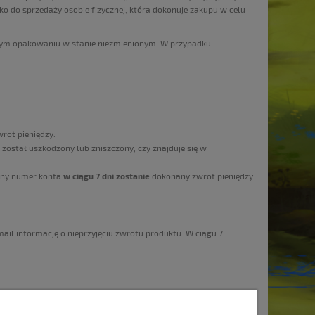
o do sprzedaży osobie fizycznej, która dokonuje zakupu w celu
lnym opakowaniu w stanie niezmienionym. W przypadku
rot pieniędzy.
został uszkodzony lub zniszczony, czy znajduje się w
zony numer konta
w ciągu 7 dni zostanie
dokonany zwrot pieniędzy.
ail informację o nieprzyjęciu zwrotu produktu. W ciągu 7
INFORMACJE