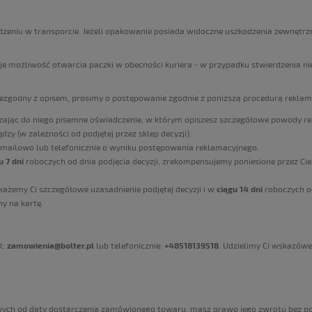
dzeniu w transporcie. Jeżeli opakowanie posiada widoczne uszkodzenia zewnętrzn
je możliwość otwarcia paczki w obecności kuriera - w przypadku stwierdzenia ni
 niezgodny z opisem, prosimy o postępowanie zgodnie z poniższą procedurą reklam
czając do niego pisemne oświadczenie,
w którym opiszesz szczegółowe powody rek
zy (w zależności od podjętej przez sklep decyzji).
 mailowo lub telefonicznie o wyniku postępowania reklamacyjnego.
u 7 dni
roboczych od dnia podjęcia decyzji, zrekompensujemy poniesione przez Ci
każemy Ci szczegółowe uzasadnienie podjętej decyzji i w
ciągu 14 dni
roboczych o
y na kartę.
l:
zamowienia@bolter.pl
lub telefonicznie:
+48518139518
. Udzielimy Ci wskazówe
owych od daty dostarczenia zamówionego towaru, masz prawo jego zwrotu bez 