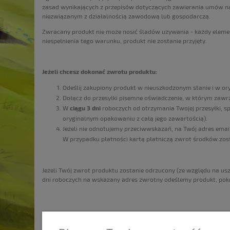
zasad wynikających z przepisów dotyczących zawierania umów na o
niezwiązanym z działalnością zawodową lub gospodarczą.
Zwracany produkt nie może nosić śladów używania - każdy eleme
niespełnienia tego warunku, produkt nie zostanie przyjęty.
Jeżeli chcesz dokonać zwrotu produktu:
Odeślij zakupiony produkt w nieuszkodzonym stanie i w o
Dołącz do przesyłki pisemne oświadczenie, w którym zawrz
W
ciągu 3 dni
roboczych od otrzymania Twojej przesyłki, sp
oryginalnym opakowaniu z całą jego zawartością).
Jeżeli nie odnotujemy przeciwwskazań, na Twój adres ema
W przypadku płatności kartą płatniczą zwrot środków zos
Jeżeli Twój zwrot produktu zostanie odrzucony (ze względu na us
dni roboczych na wskazany adres zwrotny odeślemy produkt, pokr
ZAKUPY
POMOC