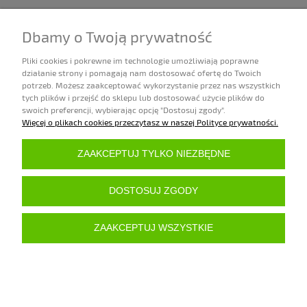
US ARMY WINTER INFANTRY (2025)
Dbamy o Twoją prywatność
160,00 zł
Pliki cookies i pokrewne im technologie umożliwiają poprawne
działanie strony i pomagają nam dostosować ofertę do Twoich
Dostępność:
potrzeb. Możesz zaakceptować wykorzystanie przez nas wszystkich
duża ilość (10+ szt.)
tych plików i przejść do sklepu lub dostosować użycie plików do
DO KOSZYKA
swoich preferencji, wybierając opcję "Dostosuj zgody".
Więcej o plikach cookies przeczytasz w naszej Polityce prywatności.
ZAKUPY
ZAAKCEPTUJ TYLKO NIEZBĘDNE
POMOC
DOSTOSUJ ZGODY
MOJE KONTO
ZAAKCEPTUJ WSZYSTKIE
INFORMACJE
POKAŻ PEŁNĄ WERSJĘ STRONY
Sklep internetowy Shoper.pl