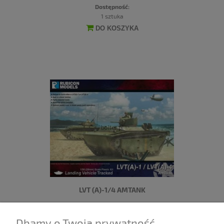
Dostępność:
1 sztuka
DO KOSZYKA
LVT (A)-1/4 AMTANK
115,00 zł
Dbamy o Twoją prywatność