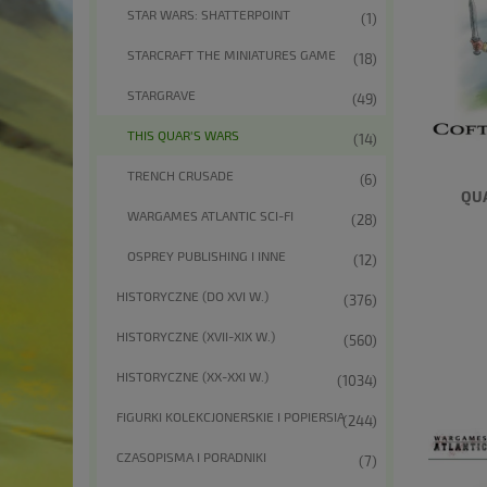
STAR WARS: SHATTERPOINT
(1)
STARCRAFT THE MINIATURES GAME
(18)
STARGRAVE
(49)
THIS QUAR'S WARS
(14)
TRENCH CRUSADE
(6)
QUA
WARGAMES ATLANTIC SCI-FI
(28)
OSPREY PUBLISHING I INNE
(12)
HISTORYCZNE (DO XVI W.)
(376)
HISTORYCZNE (XVII-XIX W.)
(560)
HISTORYCZNE (XX-XXI W.)
(1034)
FIGURKI KOLEKCJONERSKIE I POPIERSIA
(244)
CZASOPISMA I PORADNIKI
(7)