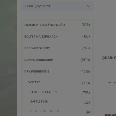
Cena: (wybierz)
(646)
PRZEDSPRZEDAŻ/NOWOŚCI
(193)
BOLTER NA SZPILKACH
(263)
BOGOWIE WOJNY
QUAR: 
(1970)
GAMES WORKSHOP
(4218)
GRY FIGURKOWE
na za
FANTASY
(1270)
SCIENCE FICTION
(755)
BATTLETECH
(22)
DUNGEON & LASERS
(4)