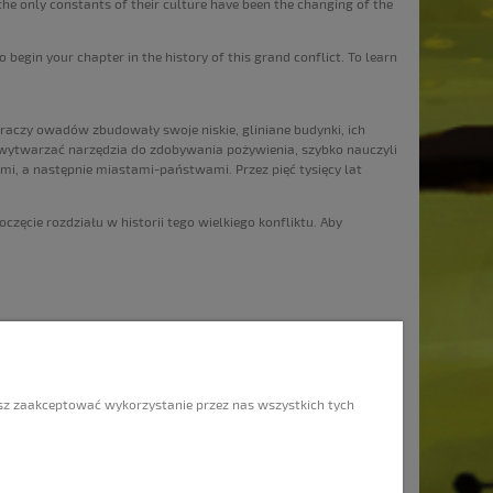
, the only constants of their culture have been the changing of the
begin your chapter in the history of this grand conflict. To learn
raczy owadów zbudowały swoje niskie, gliniane budynki, ich
rw wytwarzać narzędzia do zdobywania pożywienia, szybko nauczyli
mi, a następnie miastami-państwami. Przez pięć tysięcy lat
zęcie rozdziału w historii tego wielkiego konfliktu. Aby
INFORMACJE
O nas
esz zaakceptować wykorzystanie przez nas wszystkich tych
Co jest GRAne ?
Kontakt
Regulamin korzystania z GRAlni