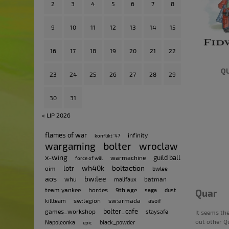
2
3
4
5
6
7
8
9
10
11
12
13
14
15
16
17
18
19
20
21
22
QU
23
24
25
26
27
28
29
30
31
« LIP 2026
flames of war
infinity
konflikt '47
bolter
wargaming
wroclaw
x-wing
guild ball
warmachine
force of will
wh40k
boltaction
lotr
oim
bwlee
aos
bw:lee
whu
batman
malifaux
team yankee
hordes
9th age
saga
dust
Quar
sw:legion
sw:armada
killteam
asoif
bolter_cafe
games_workshop
staysafe
It seems th
out other Q
Napoleonka
black_powder
epic