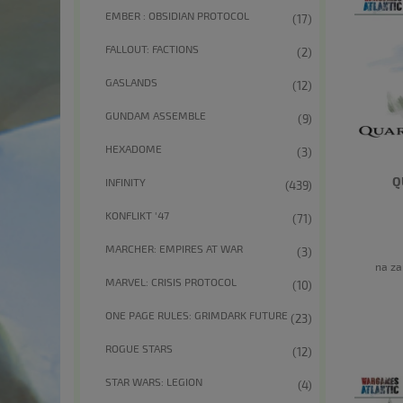
EMBER : OBSIDIAN PROTOCOL
(17)
FALLOUT: FACTIONS
(2)
GASLANDS
(12)
GUNDAM ASSEMBLE
(9)
HEXADOME
(3)
Q
INFINITY
(439)
KONFLIKT '47
(71)
MARCHER: EMPIRES AT WAR
(3)
na za
MARVEL: CRISIS PROTOCOL
(10)
ONE PAGE RULES: GRIMDARK FUTURE
(23)
ROGUE STARS
(12)
STAR WARS: LEGION
(4)