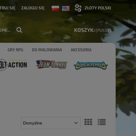
TRUJ SIĘ
ZALOGUJ SIĘ
KOSZYK:
(PUSTY)
GRY RPG
DO MALOWANIA
AKCESORIA