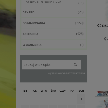
OSPREY PUBLISHING I INNE
(51)
(25)
GRY RPG
(1950)
DO MALOWANIA
(928)
AKCESORIA
QU
(1)
WYDARZENIA
wyszukiwarka zaawansowana
NIE
PON
WTO
ŚRO
CZW
PIĄ
SOB
1