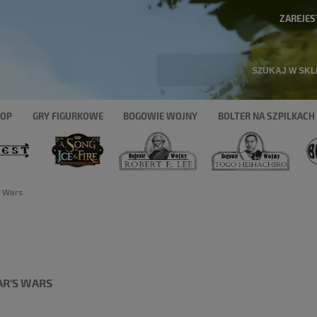
ZAREJES
HOP
GRY FIGURKOWE
BOGOWIE WOJNY
BOLTER NA SZPILKACH
s Wars
AR'S WARS