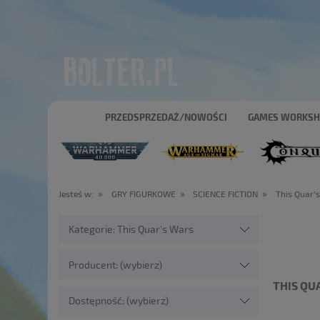
PRZEDSPRZEDAŻ/NOWOŚCI
GAMES WORKS
»
»
»
Jesteś w:
GRY FIGURKOWE
SCIENCE FICTION
This Quar'
Kategorie: This Quar's Wars
Producent: (wybierz)
THIS QU
Dostępność: (wybierz)