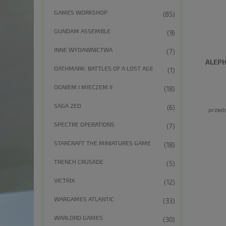
GAMES WORKSHOP
(85)
GUNDAM ASSEMBLE
(9)
INNE WYDAWNICTWA
(7)
ALEP
OATHMARK: BATTLES OF A LOST AGE
(1)
OGNIEM I MIECZEM II
(18)
SAGA 2ED
(6)
przeds
SPECTRE OPERATIONS
(7)
STARCRAFT THE MINIATURES GAME
(18)
TRENCH CRUSADE
(5)
VICTRIX
(12)
WARGAMES ATLANTIC
(33)
WARLORD GAMES
(30)