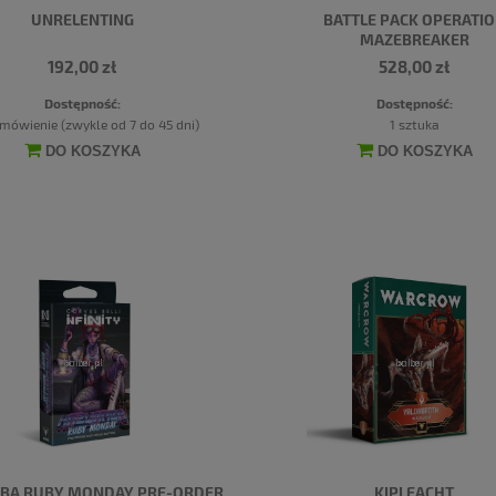
UNRELENTING
BATTLE PACK OPERATI
MAZEBREAKER
192,00 zł
528,00 zł
Dostępność:
Dostępność:
mówienie (zwykle od 7 do 45 dni)
1 sztuka
DO KOSZYKA
DO KOSZYKA
BA RUBY MONDAY PRE-ORDER
KIPLEACHT