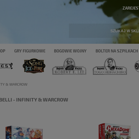
ZAREJES
HOP
GRY FIGURKOWE
BOGOWIE WOJNY
BOLTER NA SZPILKACH
INITY & WARCROW
BELLI - INFINITY & WARCROW