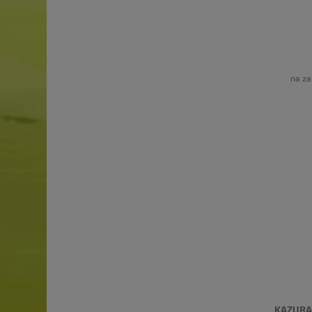
na za
KAZURA