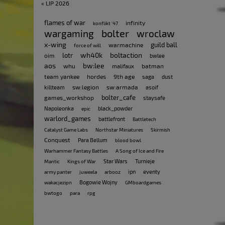
« LIP 2026
flames of war
infinity
konflikt '47
bolter
wargaming
wroclaw
x-wing
guild ball
warmachine
force of will
wh40k
boltaction
lotr
oim
bwlee
aos
bw:lee
whu
batman
malifaux
team yankee
hordes
9th age
saga
dust
sw:legion
sw:armada
killteam
asoif
bolter_cafe
games_workshop
staysafe
Napoleonka
black_powder
epic
warlord_games
battlefront
Battletech
Catalyst Game Labs
Northstar Miniatures
Skirmish
Conquest
Para Bellum
blood bowl
Warhammer Fantasy Battles
A Song of Ice and Fire
Star Wars
Turnieje
Mantic
Kings of War
ipn
eventy
army panter
juweela
arbooz
Bogowie Wojny
wakacjezipn
GMboardgames
bwtogo
para
rpg