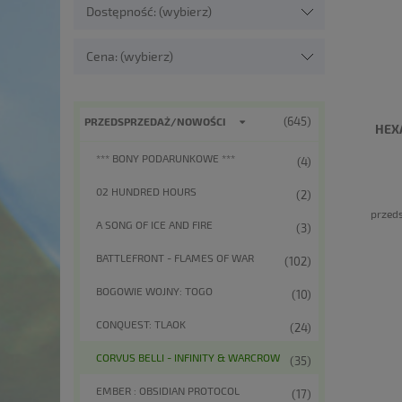
Dostępność: (wybierz)
Cena: (wybierz)
(645)
PRZEDSPRZEDAŻ/NOWOŚCI
HEX
*** BONY PODARUNKOWE ***
(4)
02 HUNDRED HOURS
(2)
przeds
A SONG OF ICE AND FIRE
(3)
BATTLEFRONT - FLAMES OF WAR
(102)
BOGOWIE WOJNY: TOGO
(10)
CONQUEST: TLAOK
(24)
CORVUS BELLI - INFINITY & WARCROW
(35)
EMBER : OBSIDIAN PROTOCOL
(17)