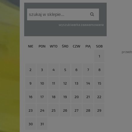
wyszukiwarka zaawansowana
NIE
PON
WTO
ŚRO
CZW
PIĄ
SOB
przeds
1
2
3
4
5
6
7
8
9
10
11
12
13
14
15
16
17
18
19
20
21
22
23
24
25
26
27
28
29
30
31