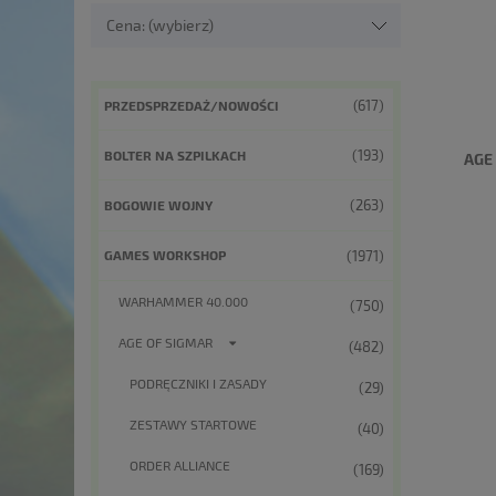
Cena: (wybierz)
(617)
PRZEDSPRZEDAŻ/NOWOŚCI
(193)
BOLTER NA SZPILKACH
AGE
(263)
BOGOWIE WOJNY
(1971)
GAMES WORKSHOP
WARHAMMER 40.000
(750)
AGE OF SIGMAR
(482)
PODRĘCZNIKI I ZASADY
(29)
ZESTAWY STARTOWE
(40)
ORDER ALLIANCE
(169)