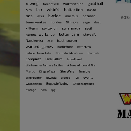
x-wing
guild ball
warmachine
force of will
wh40k
boltaction
lotr
oim
bwlee
aos
bw:lee
whu
batman
malifaux
AOS:
team yankee
hordes
9th age
saga
dust
sw:legion
sw:armada
killteam
asoif
bolter_cafe
games_workshop
staysafe
Napoleonka
black_powder
epic
warlord_games
battlefront
Battletech
Catalyst Game Labs
Northstar Miniatures
Skirmish
Conquest
Para Bellum
blood bowl
Warhammer Fantasy Battles
A Song of Ice and Fire
Star Wars
Turnieje
Mantic
Kings of War
ipn
eventy
army panter
juweela
arbooz
Bogowie Wojny
wakacjezipn
GMboardgames
bwtogo
para
rpg