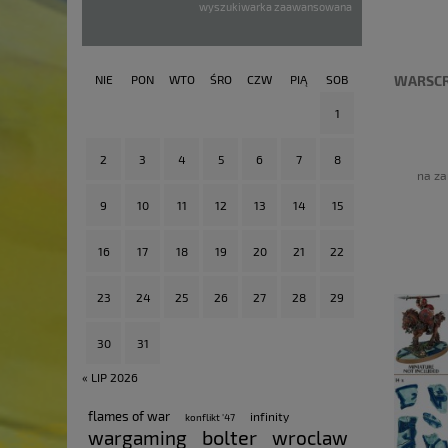
wyszukiwarka zaawansowana
NIE
PON
WTO
ŚRO
CZW
PIĄ
SOB
WARSCR
1
2
3
4
5
6
7
8
na za
9
10
11
12
13
14
15
16
17
18
19
20
21
22
23
24
25
26
27
28
29
30
31
« LIP 2026
flames of war
infinity
konflikt '47
bolter
wargaming
wroclaw