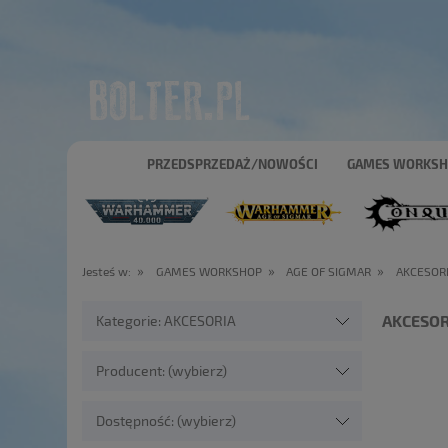
PRZEDSPRZEDAŻ/NOWOŚCI
GAMES WORKS
»
»
»
Jesteś w:
GAMES WORKSHOP
AGE OF SIGMAR
AKCESOR
AKCESOR
Kategorie: AKCESORIA
Producent: (wybierz)
Dostępność: (wybierz)