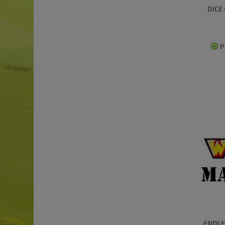
DICE
P
ENDLE