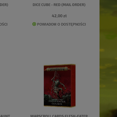
RDER)
DICE CUBE - RED (MAIL ORDER)
42,00 zł
OŚCI
POWIADOM O DOSTĘPNOŚCI
HAUNT
WARSCROLL CARDS:FLESH-EATER