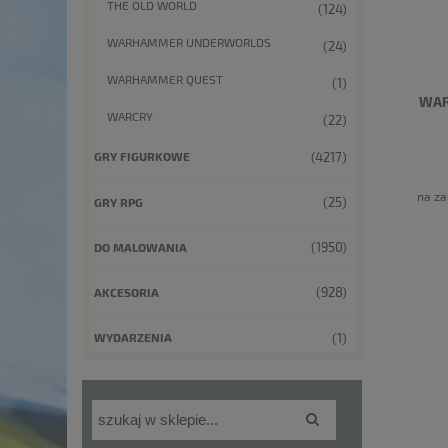
THE OLD WORLD
(124)
WARHAMMER UNDERWORLDS
(24)
WARHAMMER QUEST
(1)
WAR
WARCRY
(22)
(4217)
GRY FIGURKOWE
na za
(25)
GRY RPG
(1950)
DO MALOWANIA
(928)
AKCESORIA
(1)
WYDARZENIA