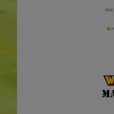
DICE
P