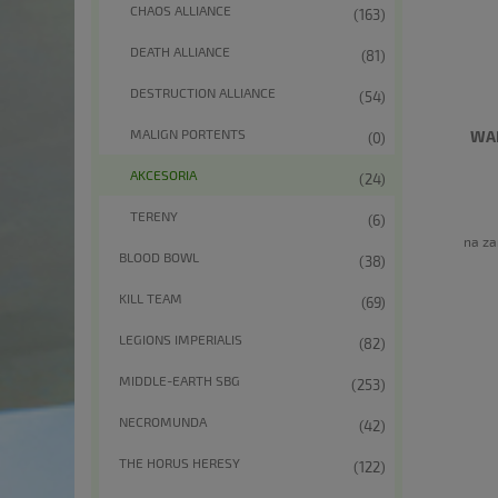
CHAOS ALLIANCE
(163)
DEATH ALLIANCE
(81)
DESTRUCTION ALLIANCE
(54)
MALIGN PORTENTS
WAR
(0)
AKCESORIA
(24)
TERENY
(6)
na za
BLOOD BOWL
(38)
KILL TEAM
(69)
LEGIONS IMPERIALIS
(82)
MIDDLE-EARTH SBG
(253)
NECROMUNDA
(42)
THE HORUS HERESY
(122)