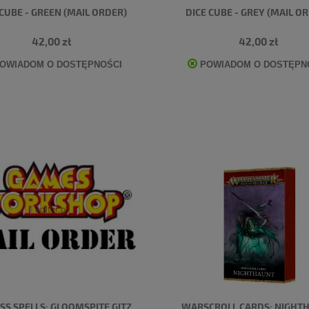
 CUBE - GREEN (MAIL ORDER)
DICE CUBE - GREY (MAIL O
42,00 zł
42,00 zł
OWIADOM O DOSTĘPNOŚCI
POWIADOM O DOSTĘPN
SS SPELLS: GLOOMSPITE GITZ
WARSCROLL CARDS: NIGHT