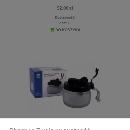
52,00 zł
Dostępność:
2 sztuki
DO KOSZYKA
STACJA DO CZYSZCZENIA AEROGRAFU