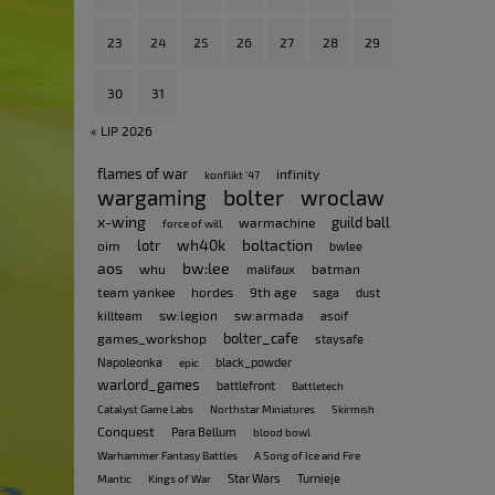
23
24
25
26
27
28
29
30
31
« LIP 2026
flames of war
infinity
konflikt '47
bolter
wargaming
wroclaw
x-wing
guild ball
warmachine
force of will
wh40k
boltaction
lotr
oim
bwlee
aos
bw:lee
whu
batman
malifaux
team yankee
hordes
9th age
saga
dust
sw:legion
sw:armada
killteam
asoif
bolter_cafe
games_workshop
staysafe
Napoleonka
black_powder
epic
warlord_games
battlefront
Battletech
Catalyst Game Labs
Northstar Miniatures
Skirmish
Conquest
Para Bellum
blood bowl
Warhammer Fantasy Battles
A Song of Ice and Fire
Star Wars
Turnieje
Mantic
Kings of War