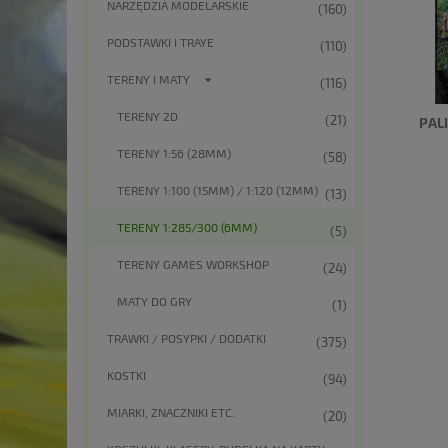
NARZĘDZIA MODELARSKIE
(160)
PODSTAWKI I TRAYE
(110)
TERENY I MATY
(116)
TERENY 2D
(21)
PAL
TERENY 1:56 (28MM)
(58)
TERENY 1:100 (15MM) / 1:120 (12MM)
(13)
TERENY 1:285/300 (6MM)
(5)
TERENY GAMES WORKSHOP
(24)
MATY DO GRY
(1)
TRAWKI / POSYPKI / DODATKI
(375)
KOSTKI
(94)
MIARKI, ZNACZNIKI ETC.
(20)