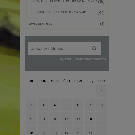
KOSZULKI, KLASERY, PUDEŁKA NA KARTY
(16)
TRANSPORT I PRZECHOWYWANIE
(37)
(1)
WYDARZENIA
wyszukiwarka zaawansowana
NIE
PON
WTO
ŚRO
CZW
PIĄ
SOB
1
2
3
4
5
6
7
8
9
10
11
12
13
14
15
16
17
18
19
20
21
22