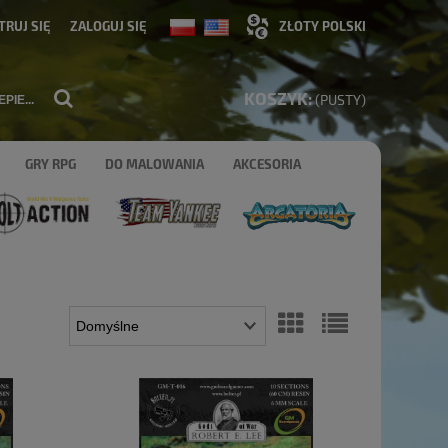
TRUJ SIĘ
ZALOGUJ SIĘ
KOSZYK:
(PUSTY)
GRY RPG
DO MALOWANIA
AKCESORIA