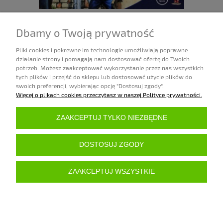
SKIRMISH IN A BOX: NAPOLEONIC FRENCH AND SPANISH
Dbamy o Twoją prywatność
209,00 zł
Pliki cookies i pokrewne im technologie umożliwiają poprawne
działanie strony i pomagają nam dostosować ofertę do Twoich
Dostępność:
potrzeb. Możesz zaakceptować wykorzystanie przez nas wszystkich
na zamówienie (zwykle od 7 do 45 dni)
tych plików i przejść do sklepu lub dostosować użycie plików do
DO KOSZYKA
swoich preferencji, wybierając opcję "Dostosuj zgody".
Więcej o plikach cookies przeczytasz w naszej Polityce prywatności.
ZAKUPY
ZAAKCEPTUJ TYLKO NIEZBĘDNE
POMOC
DOSTOSUJ ZGODY
MOJE KONTO
ZAAKCEPTUJ WSZYSTKIE
INFORMACJE
POKAŻ PEŁNĄ WERSJĘ STRONY