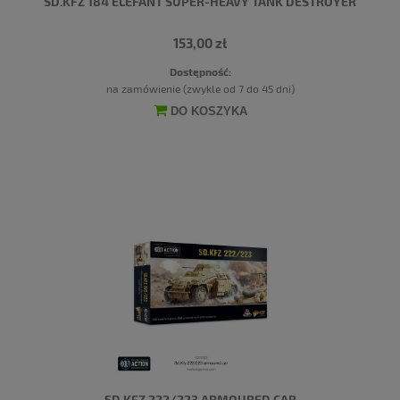
SD.KFZ 184 ELEFANT SUPER-HEAVY TANK DESTROYER
153,00 zł
Dostępność:
na zamówienie (zwykle od 7 do 45 dni)
DO KOSZYKA
SD.KFZ 222/223 ARMOURED CAR