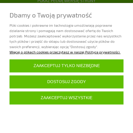
POKAŻ PEŁNĄ WERSJĘ STRONY
Sklep internetowy Shoper.pl
Dbamy o Twoją prywatność
Pliki cookies i pokrewne im technologie umożliwiają poprawne
działanie strony i pomagają nam dostosować ofertę do Twoich
potrzeb. Możesz zaakceptować wykorzystanie przez nas wszystkich
tych plików i przejść do sklepu lub dostosować użycie plików do
swoich preferencji, wybierając opcję "Dostosuj zgody".
Więcej o plikach cookies przeczytasz w naszej Polityce prywatności.
ZAAKCEPTUJ TYLKO NIEZBĘDNE
DOSTOSUJ ZGODY
ZAAKCEPTUJ WSZYSTKIE