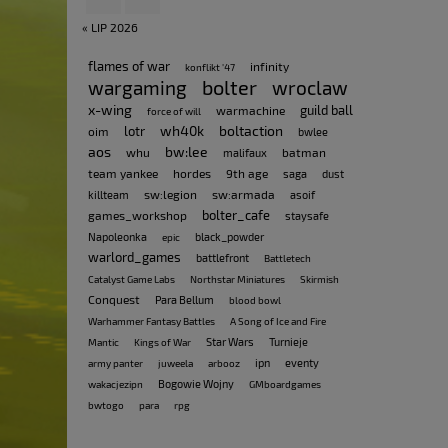
« LIP 2026
flames of war
infinity
konflikt '47
bolter
wargaming
wroclaw
x-wing
guild ball
warmachine
force of will
wh40k
boltaction
lotr
oim
bwlee
aos
bw:lee
whu
batman
malifaux
team yankee
hordes
9th age
saga
dust
sw:legion
sw:armada
killteam
asoif
bolter_cafe
games_workshop
staysafe
Napoleonka
black_powder
epic
warlord_games
battlefront
Battletech
Catalyst Game Labs
Northstar Miniatures
Skirmish
Conquest
Para Bellum
blood bowl
Warhammer Fantasy Battles
A Song of Ice and Fire
Star Wars
Turnieje
Mantic
Kings of War
ipn
eventy
army panter
juweela
arbooz
Bogowie Wojny
wakacjezipn
GMboardgames
bwtogo
para
rpg