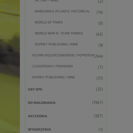
(2)
WARGAMES ATLANTIC HISTORICAL
(14)
WORLD OF TANKS
(0)
WORLD WAR III: TEAM YANKEE
(42)
OSPREY PUBLISHING I INNE
(9)
FIGURKI KOLEKCJONERSKIE I POPIERSIA
(244)
CZASOPISMA I PORADNIKI
(7)
OSPREY PUBLISHING I INNE
(51)
(25)
GRY RPG
(1947)
DO MALOWANIA
(927)
AKCESORIA
(1)
WYDARZENIA