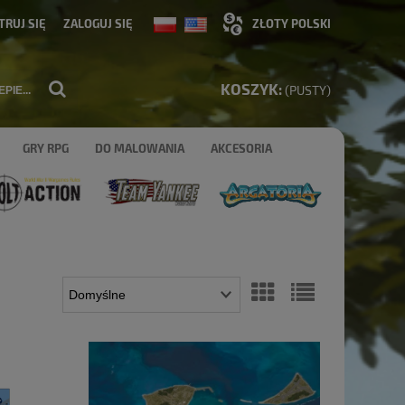
TRUJ SIĘ
ZALOGUJ SIĘ
KOSZYK:
(PUSTY)
GRY RPG
DO MALOWANIA
AKCESORIA