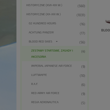
HISTORYCZNE (XVII-XIX W.)
(560)
HISTORYCZNE (XX-XXI W.)
(1031)
02 HUNDRED HOURS
(16)
BLOO
ACHTUNG PANZER!
(17)
BLOOD RED SKIES
(56)
ZESTAWY STARTOWE, ZASADY I
(4)
AKCESORIA
IMPERIAL JAPANESE AIR FORCE
(9)
LUFTWAFFE
(10)
R.A.F.
(6)
RED ARMY AIR FORCE
(9)
REGIA AERONAUTICA
(5)