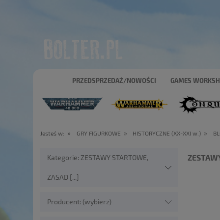
PRZEDSPRZEDAŻ/NOWOŚCI
GAMES WORKS
»
»
»
Jesteś w:
GRY FIGURKOWE
HISTORYCZNE (XX-XXI w.)
BL
ZESTAWY
Kategorie: ZESTAWY STARTOWE,
ZASAD [...]
Producent: (wybierz)