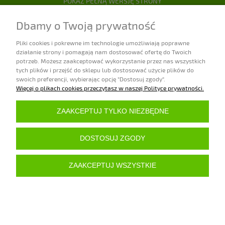
POKAŻ PEŁNĄ WERSJĘ STRONY
Sklep internetowy Shoper.pl
Dbamy o Twoją prywatność
Pliki cookies i pokrewne im technologie umożliwiają poprawne
działanie strony i pomagają nam dostosować ofertę do Twoich
potrzeb. Możesz zaakceptować wykorzystanie przez nas wszystkich
tych plików i przejść do sklepu lub dostosować użycie plików do
swoich preferencji, wybierając opcję "Dostosuj zgody".
Więcej o plikach cookies przeczytasz w naszej Polityce prywatności.
ZAAKCEPTUJ TYLKO NIEZBĘDNE
DOSTOSUJ ZGODY
ZAAKCEPTUJ WSZYSTKIE