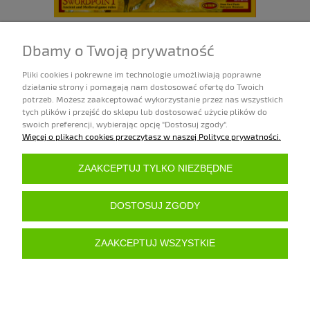
GOTH NOBLE CAVALRY
Dbamy o Twoją prywatność
132,00 zł
Pliki cookies i pokrewne im technologie umożliwiają poprawne
działanie strony i pomagają nam dostosować ofertę do Twoich
Dostępność:
potrzeb. Możesz zaakceptować wykorzystanie przez nas wszystkich
1 sztuka
tych plików i przejść do sklepu lub dostosować użycie plików do
DO KOSZYKA
swoich preferencji, wybierając opcję "Dostosuj zgody".
Więcej o plikach cookies przeczytasz w naszej Polityce prywatności.
ZAKUPY
ZAAKCEPTUJ TYLKO NIEZBĘDNE
POMOC
DOSTOSUJ ZGODY
MOJE KONTO
ZAAKCEPTUJ WSZYSTKIE
INFORMACJE
POKAŻ PEŁNĄ WERSJĘ STRONY