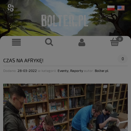
0
CZAS NA AFRYKĘ!
Dodano:
28-03-2022
w kategorii:
Eventy
,
Raporty
autor:
Bolter.pl