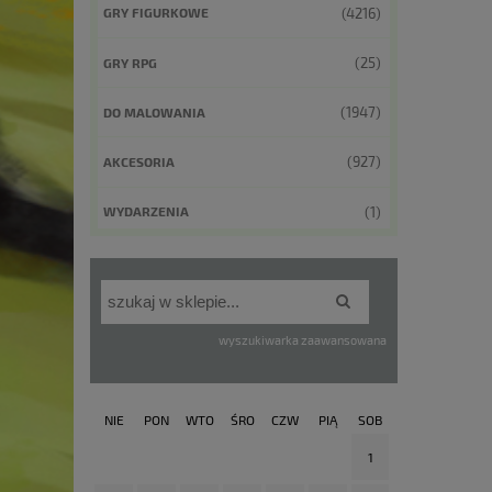
(4216)
GRY FIGURKOWE
(25)
GRY RPG
(1947)
DO MALOWANIA
(927)
AKCESORIA
(1)
WYDARZENIA
wyszukiwarka zaawansowana
NIE
PON
WTO
ŚRO
CZW
PIĄ
SOB
1