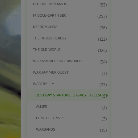
LEGIONS IMPERIALIS
(82)
MIDDLE-EARTH SBG
(253)
NECROMUNDA
(38)
THE HORUS HERESY
(122)
THE OLD WORLD
(124)
WARHAMMER UNDERWORLDS
(24)
WARHAMMER QUEST
(1)
WARCRY
(22)
ZESTAWY STARTOWE, ZASADY I AKCESORIA
(3)
ALLIES
(1)
CHAOTIC BEASTS
(3)
WARBANDS
(15)