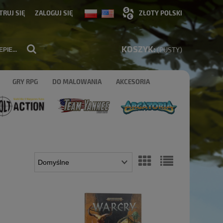
TRUJ SIĘ
ZALOGUJ SIĘ
KOSZYK:
(PUSTY)
GRY RPG
DO MALOWANIA
AKCESORIA