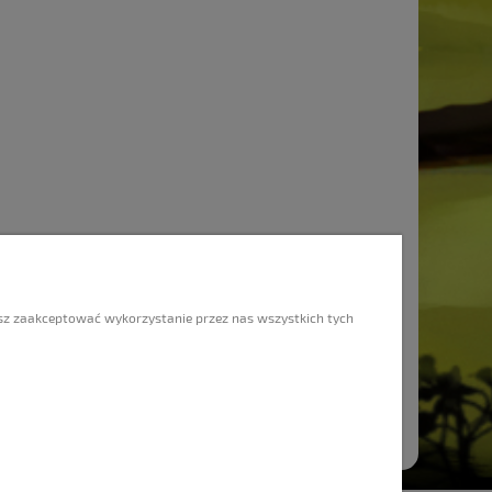
INFORMACJE
O nas
esz zaakceptować wykorzystanie przez nas wszystkich tych
Co jest GRAne ?
Kontakt
Regulamin korzystania z GRAlni