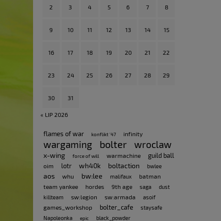
2
3
4
5
6
7
8
9
10
11
12
13
14
15
16
17
18
19
20
21
22
23
24
25
26
27
28
29
30
31
« LIP 2026
flames of war
infinity
konflikt '47
bolter
wargaming
wroclaw
x-wing
guild ball
warmachine
force of will
wh40k
boltaction
lotr
oim
bwlee
aos
bw:lee
whu
batman
malifaux
team yankee
hordes
9th age
saga
dust
sw:legion
sw:armada
killteam
asoif
bolter_cafe
games_workshop
staysafe
Napoleonka
black_powder
epic