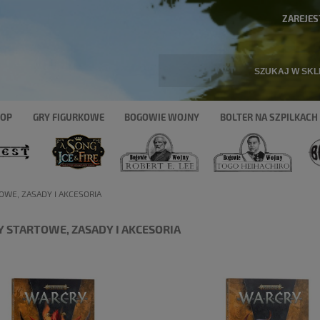
ZAREJES
HOP
GRY FIGURKOWE
BOGOWIE WOJNY
BOLTER NA SZPILKACH
WE, ZASADY I AKCESORIA
 STARTOWE, ZASADY I AKCESORIA