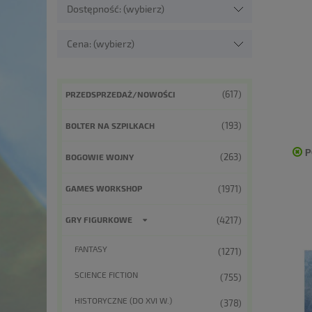
Dostępność: (wybierz)
Cena: (wybierz)
(617)
PRZEDSPRZEDAŻ/NOWOŚCI
(193)
BOLTER NA SZPILKACH
P
(263)
BOGOWIE WOJNY
(1971)
GAMES WORKSHOP
(4217)
GRY FIGURKOWE
FANTASY
(1271)
SCIENCE FICTION
(755)
HISTORYCZNE (DO XVI W.)
(378)