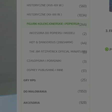
HISTORYCZNE (XVII-XIX W.)
(560)
HISTORYCZNE (XX-XXI W.)
(1034)
FIGURKI KOLEKCJONERSKIE I POPIERSIA
(244)
3. 
AKCESORIA DO POPIERSI I MODELI
(2)
HOT & DANGEROUS (28&54MM)
(44)
P
THE JIM FITZPATRICK OFFICIAL MINIATURES
(0)
CZASOPISMA I PORADNIKI
(3)
OSPREY PUBLISHING I INNE
(51)
(25)
GRY RPG
(1950)
DO MALOWANIA
(928)
AKCESORIA