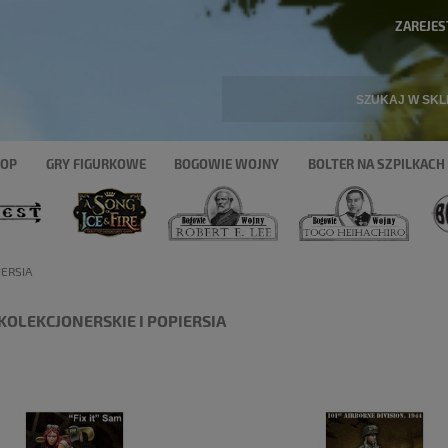
ZAREJES
HOP
GRY FIGURKOWE
BOGOWIE WOJNY
BOLTER NA SZPILKACH
IERSIA
 KOLEKCJONERSKIE I POPIERSIA