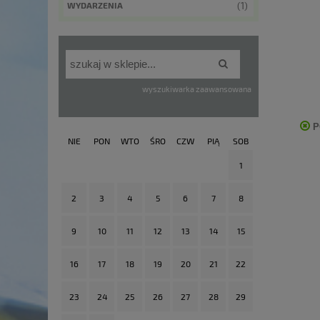
(1)
WYDARZENIA
wyszukiwarka zaawansowana
P
NIE
PON
WTO
ŚRO
CZW
PIĄ
SOB
1
2
3
4
5
6
7
8
9
10
11
12
13
14
15
16
17
18
19
20
21
22
23
24
25
26
27
28
29