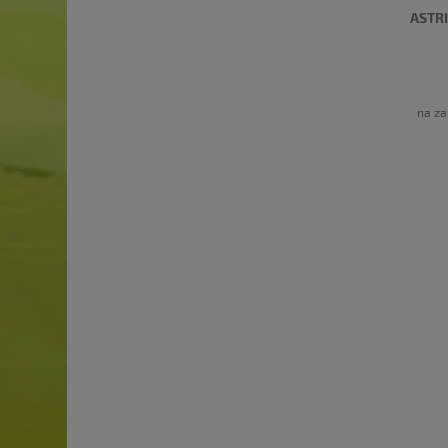
ASTR
na za