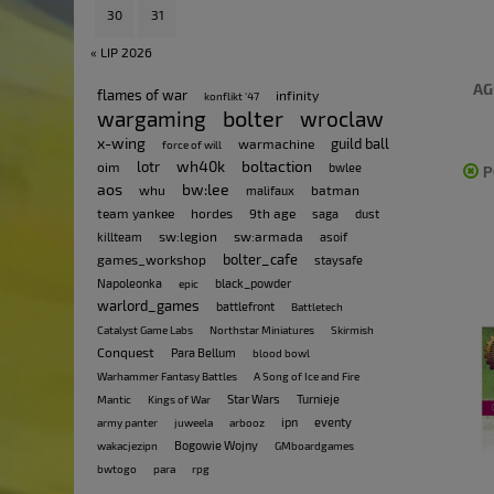
30
31
« LIP 2026
AG
flames of war
infinity
konflikt '47
bolter
wargaming
wroclaw
x-wing
guild ball
warmachine
force of will
wh40k
boltaction
lotr
oim
bwlee
P
aos
bw:lee
whu
batman
malifaux
team yankee
hordes
9th age
saga
dust
sw:legion
sw:armada
killteam
asoif
bolter_cafe
games_workshop
staysafe
Napoleonka
black_powder
epic
warlord_games
battlefront
Battletech
Catalyst Game Labs
Northstar Miniatures
Skirmish
Conquest
Para Bellum
blood bowl
Warhammer Fantasy Battles
A Song of Ice and Fire
Star Wars
Turnieje
Mantic
Kings of War
ipn
eventy
army panter
juweela
arbooz
Bogowie Wojny
wakacjezipn
GMboardgames
bwtogo
para
rpg