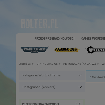
PRZEDSPRZEDAŻ/NOWOŚCI
GAMES WORKS
»
»
»
Jesteś w:
GRY FIGURKOWE
HISTORYCZNE (XX-XXI w.)
Wo
Kategorie: World of Tanks
Nie znalezi
Dostępność: (wybierz)
(617)
PRZEDSPRZEDAŻ/NOWOŚCI