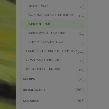
VICTRIX - WW2
(2)
WARGAMES ATLANTIC HISTORICAL
(14)
WORLD OF TANKS
(0)
WORLD WAR III: TEAM YANKEE
(44)
OSPREY PUBLISHING I INNE
(9)
FIGURKI KOLEKCJONERSKIE I POPIERSIA
(244)
CZASOPISMA I PORADNIKI
(3)
OSPREY PUBLISHING I INNE
(51)
(25)
GRY RPG
(1950)
DO MALOWANIA
(928)
AKCESORIA