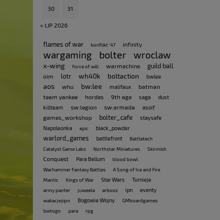
30
31
« LIP 2026
flames of war
infinity
konflikt '47
bolter
wargaming
wroclaw
x-wing
guild ball
warmachine
force of will
wh40k
boltaction
lotr
oim
bwlee
aos
bw:lee
whu
batman
malifaux
team yankee
hordes
9th age
saga
dust
sw:legion
sw:armada
killteam
asoif
bolter_cafe
games_workshop
staysafe
Napoleonka
black_powder
epic
warlord_games
battlefront
Battletech
Catalyst Game Labs
Northstar Miniatures
Skirmish
Conquest
Para Bellum
blood bowl
Warhammer Fantasy Battles
A Song of Ice and Fire
Star Wars
Turnieje
Mantic
Kings of War
ipn
eventy
army panter
juweela
arbooz
Bogowie Wojny
wakacjezipn
GMboardgames
bwtogo
para
rpg