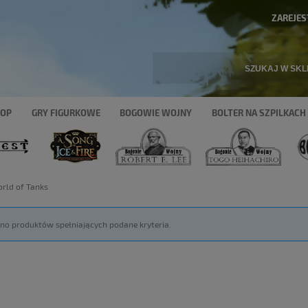
ZAREJES
HOP
GRY FIGURKOWE
BOGOWIE WOJNY
BOLTER NA SZPILKACH
rld of Tanks
ono produktów spełniających podane kryteria.