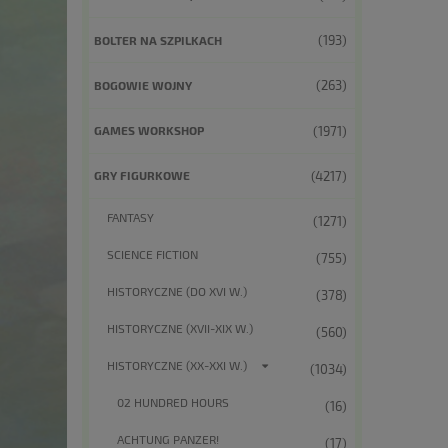
(193)
BOLTER NA SZPILKACH
(263)
BOGOWIE WOJNY
(1971)
GAMES WORKSHOP
(4217)
GRY FIGURKOWE
FANTASY
(1271)
SCIENCE FICTION
(755)
HISTORYCZNE (DO XVI W.)
(378)
HISTORYCZNE (XVII-XIX W.)
(560)
HISTORYCZNE (XX-XXI W.)
(1034)
02 HUNDRED HOURS
(16)
ACHTUNG PANZER!
(17)