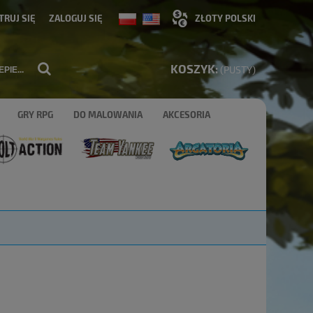
TRUJ SIĘ
ZALOGUJ SIĘ
KOSZYK:
(PUSTY)
GRY RPG
DO MALOWANIA
AKCESORIA