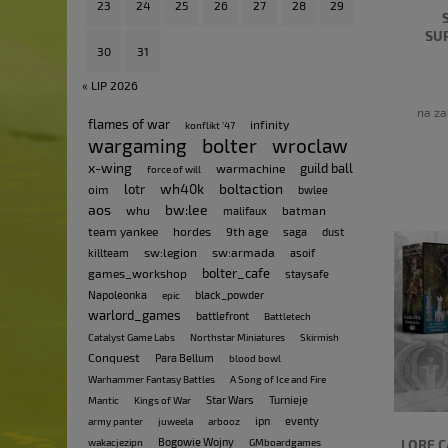
23
24
25
26
27
28
29
SU
30
31
« LIP 2026
na za
flames of war
infinity
konflikt '47
bolter
wargaming
wroclaw
x-wing
guild ball
warmachine
force of will
wh40k
boltaction
lotr
oim
bwlee
aos
bw:lee
whu
batman
malifaux
team yankee
hordes
9th age
saga
dust
sw:legion
sw:armada
killteam
asoif
bolter_cafe
games_workshop
staysafe
Napoleonka
black_powder
epic
warlord_games
battlefront
Battletech
Catalyst Game Labs
Northstar Miniatures
Skirmish
Conquest
Para Bellum
blood bowl
Warhammer Fantasy Battles
A Song of Ice and Fire
Star Wars
Turnieje
Mantic
Kings of War
ipn
eventy
army panter
juweela
arbooz
Bogowie Wojny
wakacjezipn
GMboardgames
LORE C