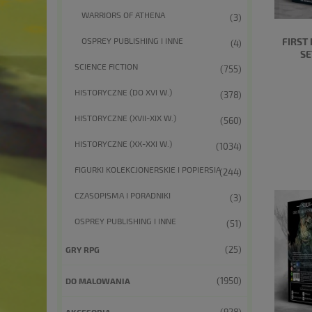
WARRIORS OF ATHENA
(3)
OSPREY PUBLISHING I INNE
FIRST
(4)
SE
SCIENCE FICTION
(755)
HISTORYCZNE (DO XVI W.)
(378)
HISTORYCZNE (XVII-XIX W.)
(560)
HISTORYCZNE (XX-XXI W.)
(1034)
FIGURKI KOLEKCJONERSKIE I POPIERSIA
(244)
CZASOPISMA I PORADNIKI
(3)
OSPREY PUBLISHING I INNE
(51)
(25)
GRY RPG
(1950)
DO MALOWANIA
AKCESORIA