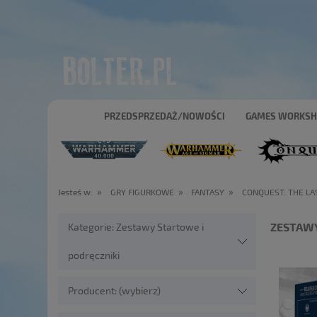
PRZEDSPRZEDAŻ/NOWOŚCI
GAMES WORKS
»
»
»
Jesteś w:
GRY FIGURKOWE
FANTASY
CONQUEST: THE LA
ZESTAWY
Kategorie: Zestawy Startowe i
podręczniki
Producent: (wybierz)