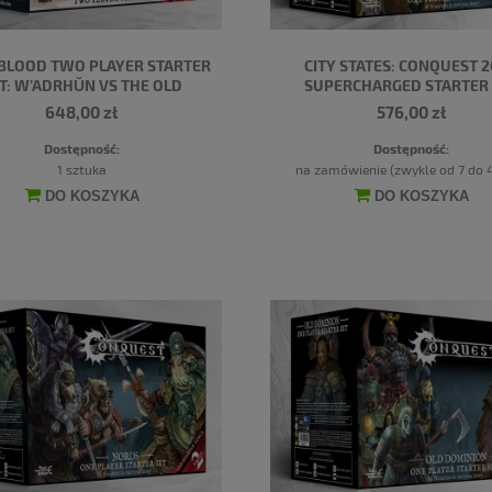
 BLOOD TWO PLAYER STARTER
CITY STATES: CONQUEST 
T: W’ADRHŬN VS THE OLD
SUPERCHARGED STARTER 
DOMINION [OOP]
648,00 zł
576,00 zł
Dostępność:
Dostępność:
1 sztuka
na zamówienie (zwykle od 7 do 4
DO KOSZYKA
DO KOSZYKA