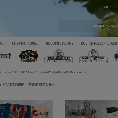
ZAREJES
HOP
GRY FIGURKOWE
BOGOWIE WOJNY
BOLTER NA SZPILKACH
»
ST ARGUMENT OF KINGS
Zestawy Startowe i podręczniki
 STARTOWE I PODRĘCZNIKI