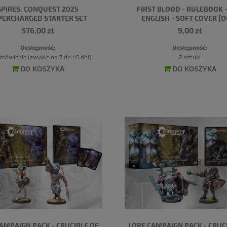
SPIRES: CONQUEST 2025
FIRST BLOOD - RULEBOOK - 
PERCHARGED STARTER SET
ENGLISH - SOFT COVER [O
576,00 zł
9,00 zł
Dostępność:
Dostępność:
mówienie (zwykle od 7 do 45 dni)
2 sztuki
DO KOSZYKA
DO KOSZYKA
AMPAIGN PACK - CRUCIBLE OF
LORE CAMPAIGN PACK - CRUC