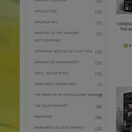
(15)
MALEDICTION
(23)
MALIFAUX 4ED.
(31)
CONQUE
THE N
MASTERS OF THE UNIVERSE
(11)
BATTLEGROUND
P
OATHMARK: BATTLES OF A LOST AGE
(70)
RANGERS OF SHADOW DEEP
(25)
SAGA - AGE OF MAGIC
(75)
SHIELDWOLF MINIATURES
(7)
THE MINISTRY OF GENTLEMANLY WARFARE
(2)
THE SILVER BAYONET
(68)
WARCROW
(88)
WARGAMES ATLANTIC FANTASY
(22)