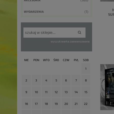
(928)
(1)
WYDARZENIA
SU
wyszukiwarka zaawansowana
NIE
PON
WTO
ŚRO
CZW
PIĄ
SOB
1
2
3
4
5
6
7
8
9
10
11
12
13
14
15
16
17
18
19
20
21
22