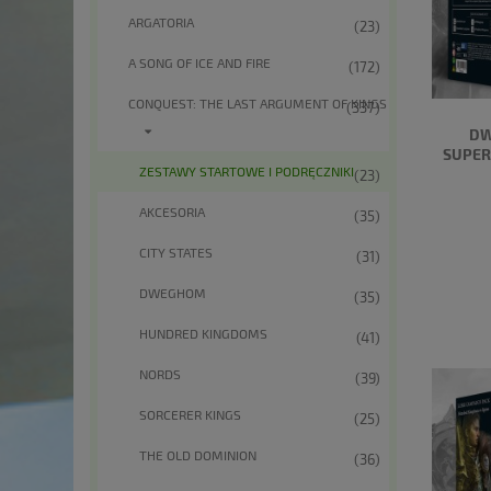
ARGATORIA
(23)
A SONG OF ICE AND FIRE
(172)
CONQUEST: THE LAST ARGUMENT OF KINGS
(337)
DW
SUPER
ZESTAWY STARTOWE I PODRĘCZNIKI
(23)
AKCESORIA
(35)
CITY STATES
(31)
DWEGHOM
(35)
HUNDRED KINGDOMS
(41)
NORDS
(39)
SORCERER KINGS
(25)
THE OLD DOMINION
(36)