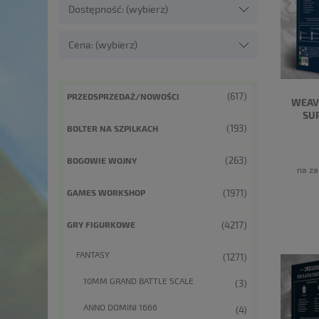
Dostępność: (wybierz)
Cena: (wybierz)
(617)
PRZEDSPRZEDAŻ/NOWOŚCI
WEAV
SU
(193)
BOLTER NA SZPILKACH
(263)
BOGOWIE WOJNY
na za
(1971)
GAMES WORKSHOP
(4217)
GRY FIGURKOWE
FANTASY
(1271)
10MM GRAND BATTLE SCALE
(3)
ANNO DOMINI 1666
(4)