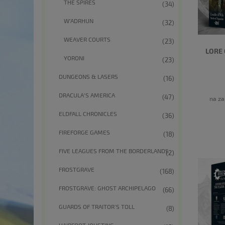
THE SPIRES
(34)
W’ADRHUN
(32)
WEAVER COURTS
(23)
LORE 
YORONI
(23)
DUNGEONS & LASERS
(16)
DRACULA'S AMERICA
(47)
na za
ELDFALL CHRONICLES
(36)
FIREFORGE GAMES
(18)
FIVE LEAGUES FROM THE BORDERLANDS
(2)
FROSTGRAVE
(168)
FROSTGRAVE: GHOST ARCHIPELAGO
(66)
GUARDS OF TRAITOR’S TOLL
(8)
HAIRFOOT JOUSTING