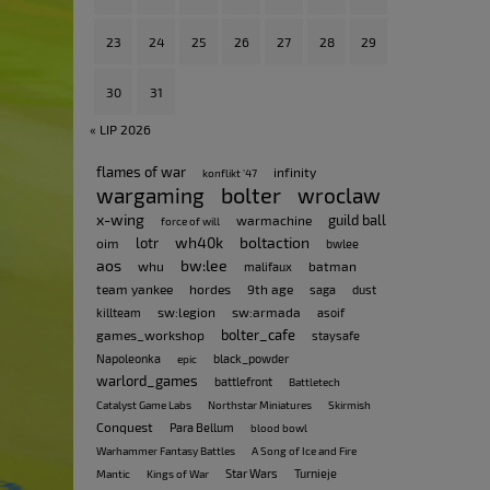
23
24
25
26
27
28
29
30
31
« LIP 2026
flames of war
infinity
konflikt '47
bolter
wargaming
wroclaw
x-wing
guild ball
warmachine
force of will
wh40k
boltaction
lotr
oim
bwlee
aos
bw:lee
whu
batman
malifaux
team yankee
hordes
9th age
saga
dust
sw:legion
sw:armada
killteam
asoif
bolter_cafe
games_workshop
staysafe
Napoleonka
black_powder
epic
warlord_games
battlefront
Battletech
Catalyst Game Labs
Northstar Miniatures
Skirmish
Conquest
Para Bellum
blood bowl
Warhammer Fantasy Battles
A Song of Ice and Fire
Star Wars
Turnieje
Mantic
Kings of War