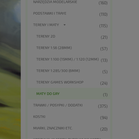
NARZĘDZIA MODELARSKIE
(160)
PODSTAWKI I TRAYE
(110)
TERENY I MATY
(115)
TERENY 2D
(21)
TERENY 1:56 (28MM)
(57)
TERENY 1:100 (15MM) / 1:120 (12MM)
(13)
TERENY 1:285/300 (6MM)
(5)
TERENY GAMES WORKSHOP
(24)
MATY DO GRY
(1)
TRAWKI / POSYPKI / DODATKI
(375)
KOSTKI
(94)
MIARKI, ZNACZNIKI ETC.
(20)