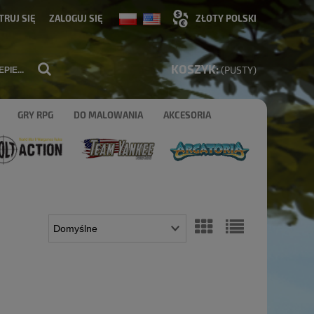
TRUJ SIĘ
ZALOGUJ SIĘ
KOSZYK:
(PUSTY)
GRY RPG
DO MALOWANIA
AKCESORIA