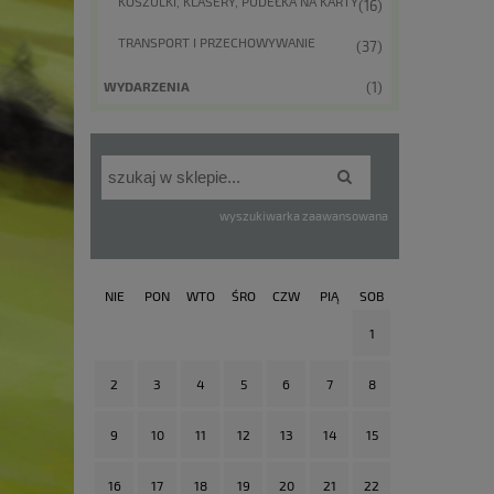
KOSZULKI, KLASERY, PUDEŁKA NA KARTY
(16)
TRANSPORT I PRZECHOWYWANIE
(37)
(1)
WYDARZENIA
wyszukiwarka zaawansowana
NIE
PON
WTO
ŚRO
CZW
PIĄ
SOB
1
2
3
4
5
6
7
8
9
10
11
12
13
14
15
16
17
18
19
20
21
22