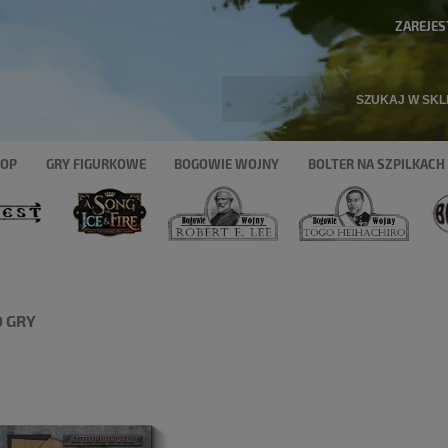
ZAREJES
HOP
GRY FIGURKOWE
BOGOWIE WOJNY
BOLTER NA SZPILKACH
 GRY