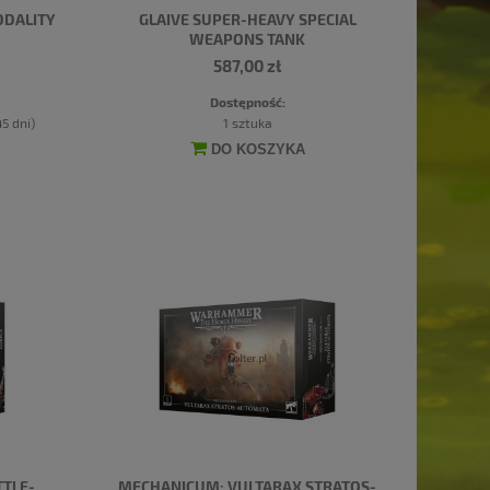
ODALITY
GLAIVE SUPER-HEAVY SPECIAL
WEAPONS TANK
587,00 zł
Dostępność:
5 dni)
1 sztuka
DO KOSZYKA
TTLE-
MECHANICUM: VULTARAX STRATOS-