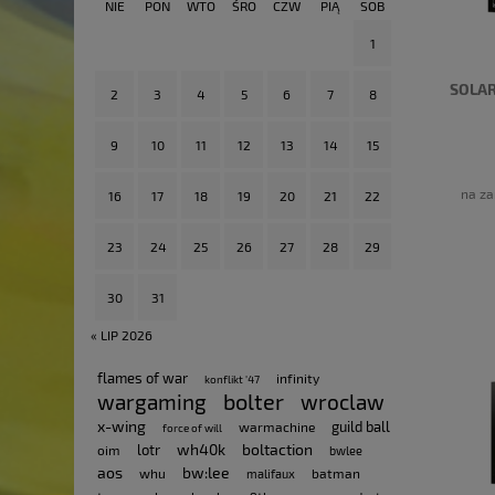
NIE
PON
WTO
ŚRO
CZW
PIĄ
SOB
1
SOLAR
2
3
4
5
6
7
8
9
10
11
12
13
14
15
na za
16
17
18
19
20
21
22
23
24
25
26
27
28
29
30
31
« LIP 2026
flames of war
infinity
konflikt '47
bolter
wargaming
wroclaw
x-wing
guild ball
warmachine
force of will
wh40k
boltaction
lotr
oim
bwlee
aos
bw:lee
whu
batman
malifaux