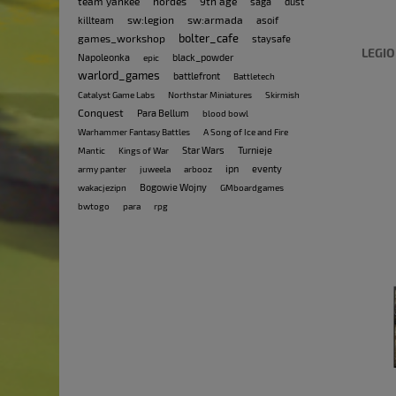
team yankee
hordes
9th age
saga
dust
sw:legion
sw:armada
killteam
asoif
bolter_cafe
games_workshop
staysafe
LEGIO
Napoleonka
black_powder
epic
warlord_games
battlefront
Battletech
Catalyst Game Labs
Northstar Miniatures
Skirmish
Conquest
Para Bellum
blood bowl
Warhammer Fantasy Battles
A Song of Ice and Fire
Star Wars
Turnieje
Mantic
Kings of War
ipn
eventy
army panter
juweela
arbooz
Bogowie Wojny
wakacjezipn
GMboardgames
bwtogo
para
rpg