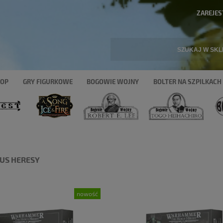
ZAREJES
HOP
GRY FIGURKOWE
BOGOWIE WOJNY
BOLTER NA SZPILKACH
US HERESY
nowość