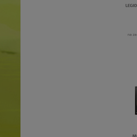
LEGIO
na za
M