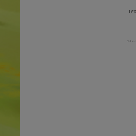
LEG
na za