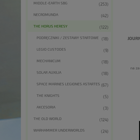
MIDDLE-EARTH SBG
(253)
NECROMUNDA
(42)
THE HORUS HERESY
(122)
PODRĘCZNIKI / ZESTAWY STARTOWE
JOURN
(18)
LEGIO CUSTODES
(9)
MECHANICUM
(18)
na za
SOLAR AUXILIA
(18)
SPACE MARINES LEGIONES ASTARTES
(67)
THE KNIGHTS
(5)
AKCESORIA
(3)
THE OLD WORLD
(124)
WARHAMMER UNDERWORLDS
(24)