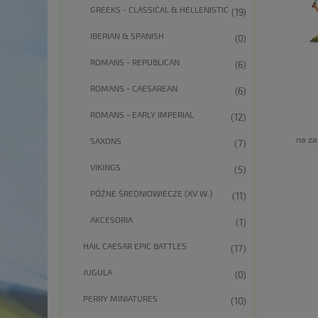
GREEKS - CLASSICAL & HELLENISTIC
(19)
IBERIAN & SPANISH
(0)
ROMANS - REPUBLICAN
(6)
ROMANS - CAESAREAN
(6)
ROMANS - EARLY IMPERIAL
(12)
na za
SAXONS
(7)
VIKINGS
(5)
PÓŹNE ŚREDNIOWIECZE (XV W.)
(11)
AKCESORIA
(1)
HAIL CAESAR EPIC BATTLES
(17)
JUGULA
(0)
PERRY MINIATURES
(10)