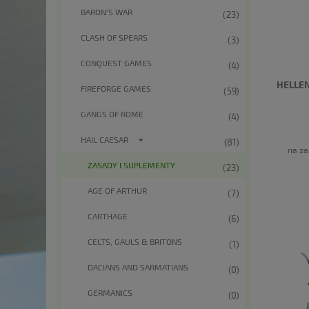
BARON'S WAR
(23)
CLASH OF SPEARS
(3)
CONQUEST GAMES
(4)
HELLEN
FIREFORGE GAMES
(59)
GANGS OF ROME
(4)
HAIL CAESAR
(81)
na za
ZASADY I SUPLEMENTY
(23)
AGE OF ARTHUR
(7)
CARTHAGE
(6)
CELTS, GAULS & BRITONS
(1)
DACIANS AND SARMATIANS
(0)
GERMANICS
(0)