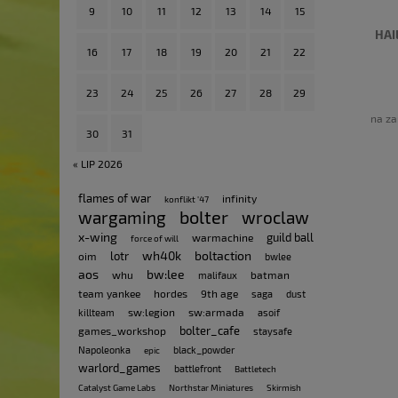
9
10
11
12
13
14
15
HAI
16
17
18
19
20
21
22
23
24
25
26
27
28
29
na za
30
31
« LIP 2026
flames of war
infinity
konflikt '47
bolter
wargaming
wroclaw
x-wing
guild ball
warmachine
force of will
wh40k
boltaction
lotr
oim
bwlee
aos
bw:lee
whu
batman
malifaux
team yankee
hordes
9th age
saga
dust
sw:legion
sw:armada
killteam
asoif
bolter_cafe
games_workshop
staysafe
Napoleonka
black_powder
epic
warlord_games
battlefront
Battletech
Catalyst Game Labs
Northstar Miniatures
Skirmish