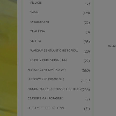
PILLAGE
(5)
SAGA
(129)
SWORDPOINT
(27)
THALASSA
(0)
VICTRIX
(93)
na za
WARGAMES ATLANTIC HISTORICAL
(28)
OSPREY PUBLISHING I INNE
(27)
HISTORYCZNE (XVII-XIX W.)
(560)
HISTORYCZNE (XX-XXI W.)
(1031)
FIGURKI KOLEKCJONERSKIE I POPIERSIA
(244)
CZASOPISMA I PORADNIKI
(7)
OSPREY PUBLISHING I INNE
(51)