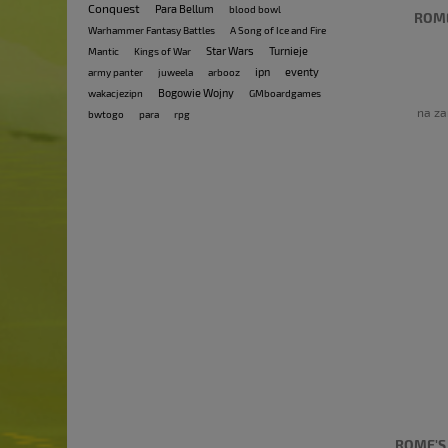
Conquest
Para Bellum
blood bowl
ROME
Warhammer Fantasy Battles
A Song of Ice and Fire
Star Wars
Turnieje
Mantic
Kings of War
ipn
eventy
army panter
juweela
arbooz
Bogowie Wojny
wakacjezipn
GMboardgames
na za
bwtogo
para
rpg
ROME'S 