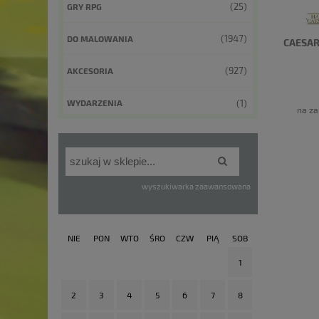
(25)
GRY RPG
(1947)
DO MALOWANIA
CAESAR
(927)
AKCESORIA
(1)
WYDARZENIA
na za
wyszukiwarka zaawansowana
NIE
PON
WTO
ŚRO
CZW
PIĄ
SOB
1
2
3
4
5
6
7
8