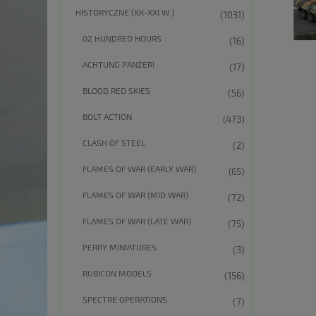
HISTORYCZNE (XX-XXI W.)
(1031)
02 HUNDRED HOURS
(16)
ACHTUNG PANZER!
(17)
BLOOD RED SKIES
(56)
BOLT ACTION
(473)
CLASH OF STEEL
(2)
FLAMES OF WAR (EARLY WAR)
(65)
FLAMES OF WAR (MID WAR)
(72)
FLAMES OF WAR (LATE WAR)
(75)
PERRY MINIATURES
(3)
RUBICON MODELS
(156)
SPECTRE OPERATIONS
(7)