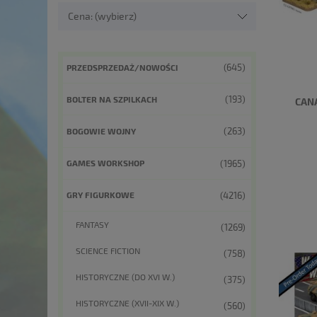
Cena: (wybierz)
(645)
PRZEDSPRZEDAŻ/NOWOŚCI
(193)
BOLTER NA SZPILKACH
CAN
(263)
BOGOWIE WOJNY
(1965)
GAMES WORKSHOP
(4216)
GRY FIGURKOWE
FANTASY
(1269)
SCIENCE FICTION
(758)
HISTORYCZNE (DO XVI W.)
(375)
HISTORYCZNE (XVII-XIX W.)
(560)