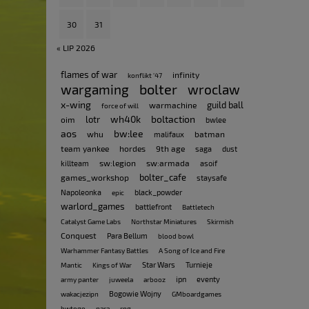
30
31
« LIP 2026
flames of war
infinity
konflikt '47
bolter
wargaming
wroclaw
x-wing
guild ball
warmachine
force of will
wh40k
boltaction
lotr
oim
bwlee
aos
bw:lee
whu
batman
malifaux
team yankee
hordes
9th age
saga
dust
sw:legion
sw:armada
killteam
asoif
bolter_cafe
games_workshop
staysafe
Napoleonka
black_powder
epic
warlord_games
battlefront
Battletech
Catalyst Game Labs
Northstar Miniatures
Skirmish
Conquest
Para Bellum
blood bowl
Warhammer Fantasy Battles
A Song of Ice and Fire
Star Wars
Turnieje
Mantic
Kings of War
ipn
eventy
army panter
juweela
arbooz
Bogowie Wojny
wakacjezipn
GMboardgames
bwtogo
para
rpg