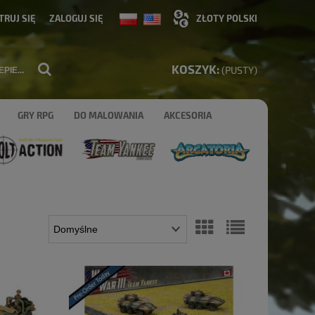
TRUJ SIĘ
ZALOGUJ SIĘ
KOSZYK:
(PUSTY)
GRY RPG
DO MALOWANIA
AKCESORIA