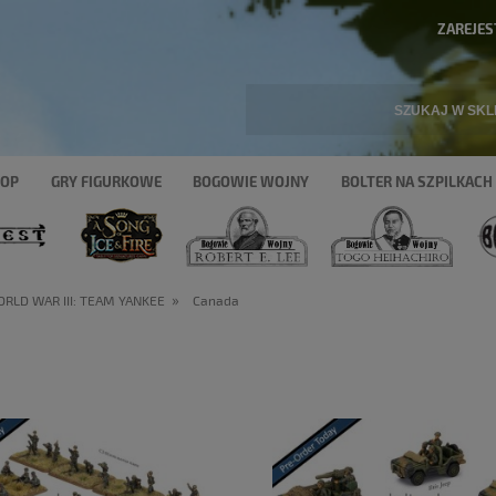
ZAREJES
HOP
GRY FIGURKOWE
BOGOWIE WOJNY
BOLTER NA SZPILKACH
»
RLD WAR III: TEAM YANKEE
Canada