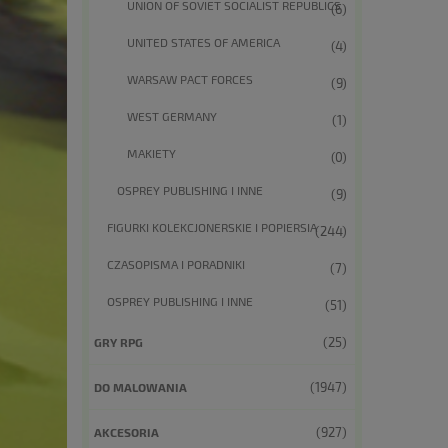
UNION OF SOVIET SOCIALIST REPUBLICS
(6)
UNITED STATES OF AMERICA
(4)
WARSAW PACT FORCES
(9)
WEST GERMANY
(1)
MAKIETY
(0)
OSPREY PUBLISHING I INNE
(9)
FIGURKI KOLEKCJONERSKIE I POPIERSIA
(244)
CZASOPISMA I PORADNIKI
(7)
OSPREY PUBLISHING I INNE
(51)
(25)
GRY RPG
(1947)
DO MALOWANIA
(927)
AKCESORIA