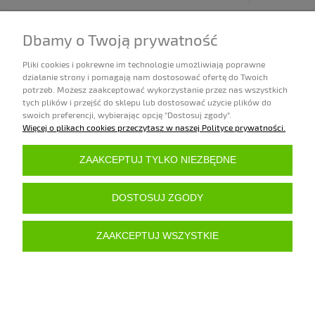
LIQUID GOLD 70797 COPPER (METALIZER 35ML)
Dbamy o Twoją prywatność
21,00 zł
Pliki cookies i pokrewne im technologie umożliwiają poprawne
działanie strony i pomagają nam dostosować ofertę do Twoich
Dostępność:
potrzeb. Możesz zaakceptować wykorzystanie przez nas wszystkich
2 sztuki
tych plików i przejść do sklepu lub dostosować użycie plików do
DO KOSZYKA
swoich preferencji, wybierając opcję "Dostosuj zgody".
Więcej o plikach cookies przeczytasz w naszej Polityce prywatności.
ZAKUPY
ZAAKCEPTUJ TYLKO NIEZBĘDNE
POMOC
DOSTOSUJ ZGODY
MOJE KONTO
ZAAKCEPTUJ WSZYSTKIE
INFORMACJE
POKAŻ PEŁNĄ WERSJĘ STRONY
Sklep internetowy Shoper.pl