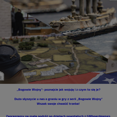
,,Bogowie Wojny”- poznajcie jak wojują i z czym to się je?
Dużo słyszycie u nas o graniu w gry z serii ,,Bogowie Wojny"
Wszak swoje chwalić trzeba!
Zapraszamy na małą podróż po dziełach powstałych z GMboardgames.