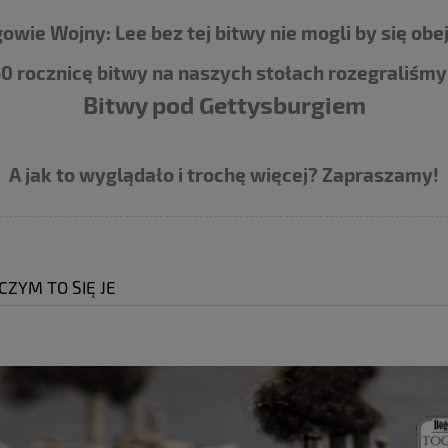
owie Wojny: Lee bez tej bitwy nie mogli by się obe
0 rocznicę bitwy na naszych stołach rozegraliśm
Bitwy pod Gettysburgiem
A jak to wyglądało i trochę więcej? Zapraszamy!
CZYM TO SIĘ JE