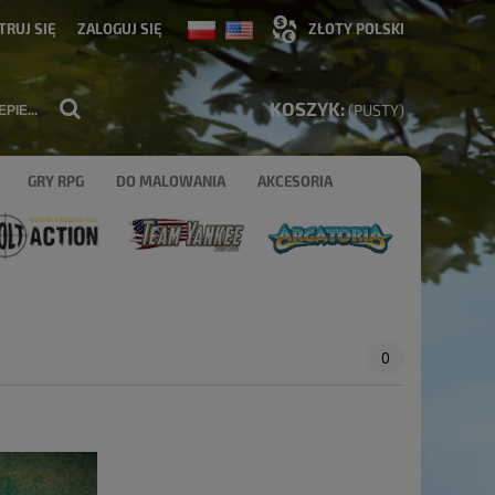
TRUJ SIĘ
ZALOGUJ SIĘ
KOSZYK:
(PUSTY)
GRY RPG
DO MALOWANIA
AKCESORIA
0