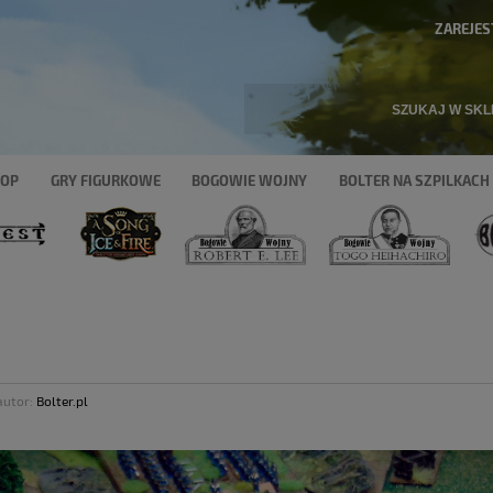
ZAREJES
HOP
GRY FIGURKOWE
BOGOWIE WOJNY
BOLTER NA SZPILKACH
utor:
Bolter.pl