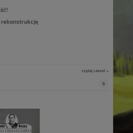
jść!
y rekonstrukcję
czytaj całość »
0