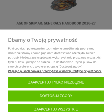
AGE OF SIGMAR: GENERAL'S HANDBOOK 2026-27
169,00 zł
Dbamy o Twoją prywatność
Dostępność:
8 sztuk
Pliki cookies i pokrewne im technologie umożliwiają poprawne
działanie strony i pomagają nam dostosować ofertę do Twoich
DO KOSZYKA
potrzeb. Możesz zaakceptować wykorzystanie przez nas wszystkich
tych plików i przejść do sklepu lub dostosować użycie plików do
swoich preferencji, wybierając opcję "Dostosuj zgody".
Więcej o plikach cookies przeczytasz w naszej Polityce prywatności.
«
1
2
3
4
5
...
10
»
ZAKUPY
ZAAKCEPTUJ TYLKO NIEZBĘDNE
POMOC
DOSTOSUJ ZGODY
MOJE KONTO
ZAAKCEPTUJ WSZYSTKIE